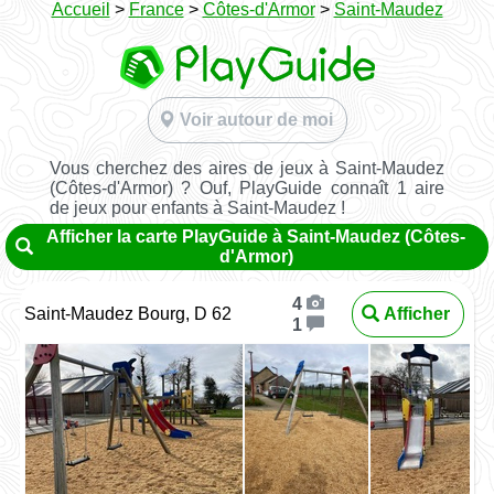
Accueil
>
France
>
Côtes-d'Armor
>
Saint-Maudez
Voir autour de moi
Vous cherchez des aires de jeux à Saint-Maudez
(Côtes-d'Armor) ? Ouf, PlayGuide connaît 1 aire
de jeux pour enfants à Saint-Maudez !
Afficher la carte PlayGuide à Saint-Maudez (Côtes-
d'Armor)
4
Saint-Maudez Bourg, D 62
Afficher
1