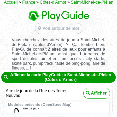
Accueil
>
France
>
Côtes-d'Armor
>
Saint-Michel-de-Plélan
Voir autour de moi
Vous cherchez des aires de jeux à Saint-Michel-
de-Plélan (Côtes-d'Armor) ? Ça tombe bien,
PlayGuide connaît
2
aires de jeux pour enfants à
Saint-Michel-de-Plélan, ainsi que
1
terrains de
sport de plein air et en libre accès : city stade,
skate park, pump track, table de ping-pong, aire de
fitness, ... !
Afficher la carte PlayGuide à Saint-Michel-de-Plélan
(Côtes-d'Armor)
Aire de jeux de la Rue des Terres-
Afficher
Neuvas
Modules présents (OpenStreetMap)
aire de jeux