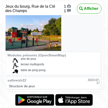
Jeux du bourg, Rue de la Clé
1
Afficher
des Champs
1
Modules présents (OpenStreetMap)
aire de jeux
terrain multisports
table de ping-pong
valbreizh22
2023-07-
17
Structure de jeux