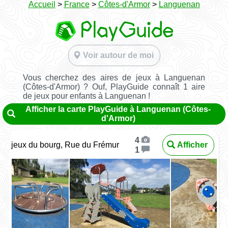
Accueil
>
France
>
Côtes-d'Armor
>
Languenan
Voir autour de moi
Vous cherchez des aires de jeux à Languenan
(Côtes-d'Armor) ? Ouf, PlayGuide connaît 1 aire
de jeux pour enfants à Languenan !
Afficher la carte PlayGuide à Languenan (Côtes-
d'Armor)
4
jeux du bourg, Rue du Frémur
Afficher
1