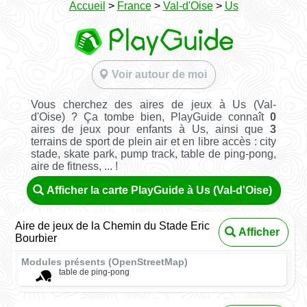
Accueil
>
France
>
Val-d'Oise
>
Us
Voir autour de moi
Vous cherchez des aires de jeux à Us (Val-
d'Oise) ? Ça tombe bien, PlayGuide connaît
0
aires de jeux pour enfants à Us, ainsi que
3
terrains de sport de plein air et en libre accès : city
stade, skate park, pump track, table de ping-pong,
aire de fitness, ... !
Afficher la carte PlayGuide à Us (Val-d'Oise)
Aire de jeux de la Chemin du Stade Eric
Afficher
Bourbier
Modules présents (OpenStreetMap)
table de ping-pong