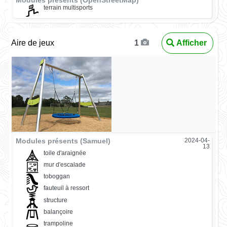
Modules présents (OpenStreetMap)
terrain multisports
Aire de jeux
Afficher
1
Modules présents (Samuel)
2024-04-
13
toile d'araignée
mur d'escalade
toboggan
fauteuil à ressort
structure
balançoire
trampoline