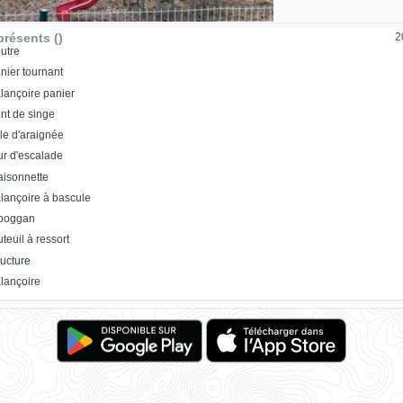
résents ()
2
utre
nier tournant
lançoire panier
nt de singe
ile d'araignée
r d'escalade
isonnette
lançoire à bascule
oboggan
uteuil à ressort
ructure
lançoire