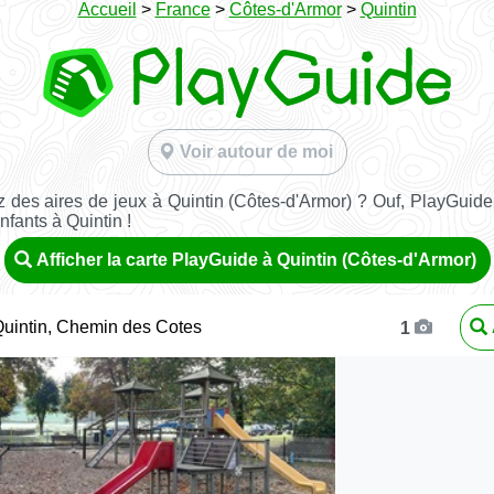
Accueil
>
France
>
Côtes-d'Armor
>
Quintin
Voir autour de moi
 des aires de jeux à Quintin (Côtes-d'Armor) ? Ouf, PlayGuide 
nfants à Quintin !
Afficher la carte PlayGuide à Quintin (Côtes-d'Armor)
Quintin, Chemin des Cotes
1