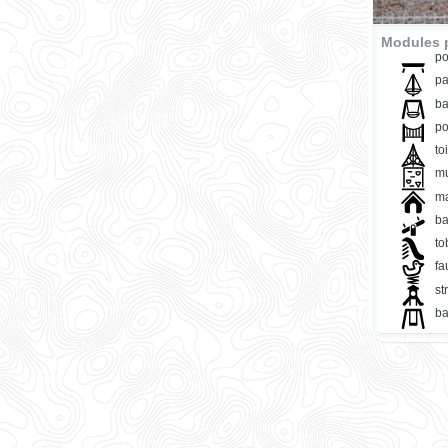
Modules p
po
pa
ba
po
to
mu
ma
ba
t
fa
st
ba