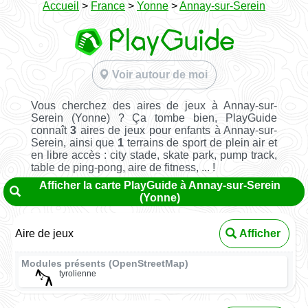
Accueil
>
France
>
Yonne
>
Annay-sur-Serein
Voir autour de moi
Vous cherchez des aires de jeux à Annay-sur-
Serein (Yonne) ? Ça tombe bien, PlayGuide
connaît
3
aires de jeux pour enfants à Annay-sur-
Serein, ainsi que
1
terrains de sport de plein air et
en libre accès : city stade, skate park, pump track,
table de ping-pong, aire de fitness, ... !
Afficher la carte PlayGuide à Annay-sur-Serein
(Yonne)
Aire de jeux
Afficher
Modules présents (OpenStreetMap)
tyrolienne