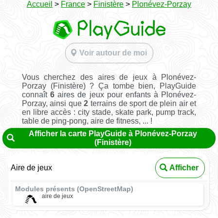
Accueil
>
France
>
Finistère
>
Plonévez-Porzay
Voir autour de moi
Vous cherchez des aires de jeux à Plonévez-
Porzay (Finistère) ? Ça tombe bien, PlayGuide
connaît
6
aires de jeux pour enfants à Plonévez-
Porzay, ainsi que
2
terrains de sport de plein air et
en libre accès : city stade, skate park, pump track,
table de ping-pong, aire de fitness, ... !
Afficher la carte PlayGuide à Plonévez-Porzay
(Finistère)
Aire de jeux
Afficher
Modules présents (OpenStreetMap)
aire de jeux