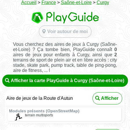
Accueil
>
France
>
Saône-et-Loire
>
Curgy
Voir autour de moi
Vous cherchez des aires de jeux à Curgy (Saône-
et-Loire) ? Ça tombe bien, PlayGuide connaît
0
aires de jeux pour enfants à Curgy, ainsi que
2
terrains de sport de plein air et en libre accès : city
stade, skate park, pump track, table de ping-pong,
aire de fitness, ... !
Afficher la carte PlayGuide à Curgy (Saône-et-Loire)
Aire de jeux de la Route d'Autun
Afficher
Modules présents (OpenStreetMap)
terrain multisports