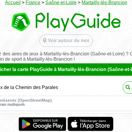
Accueil
>
France
>
Saône-et-Loire
>
Martailly-lès-Brancion
Voir autour de moi
 des aires de jeux à Martailly-lès-Brancion (Saône-et-Loire) ? 
in de sport à Martailly-lès-Brancion !
icher la carte PlayGuide à Martailly-lès-Brancion (Saône-et-
ux de la Chemin des Parales
présents (OpenStreetMap)
rrain multisports