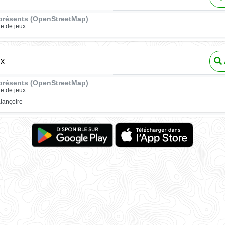
présents (OpenStreetMap)
re de jeux
ux
présents (OpenStreetMap)
re de jeux
lançoire