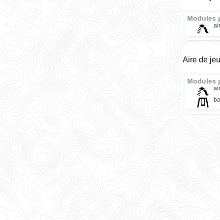
Modules 
ai
Aire de je
Modules 
ai
ba