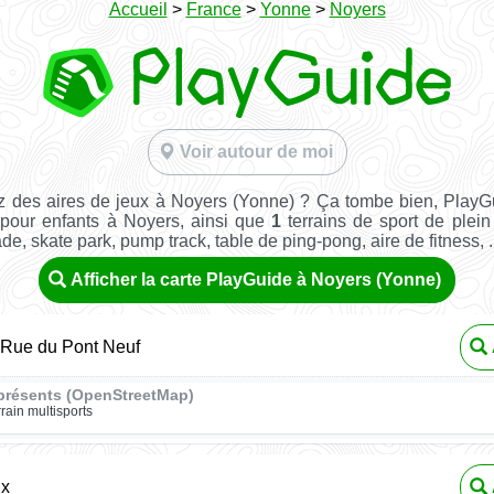
Accueil
>
France
>
Yonne
>
Noyers
Voir autour de moi
 des aires de jeux à Noyers (Yonne) ? Ça tombe bien, PlayG
 pour enfants à Noyers, ainsi que
1
terrains de sport de plein 
ade, skate park, pump track, table de ping-pong, aire de fitness, ..
Afficher la carte PlayGuide à Noyers (Yonne)
Rue du Pont Neuf
présents (OpenStreetMap)
rrain multisports
ux