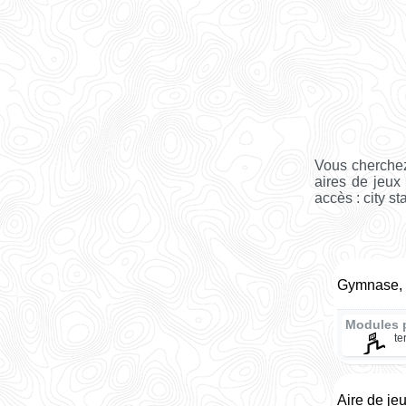
Vous cherchez
aires de jeux
accès : city st
Gymnase, 
Modules 
te
Aire de je