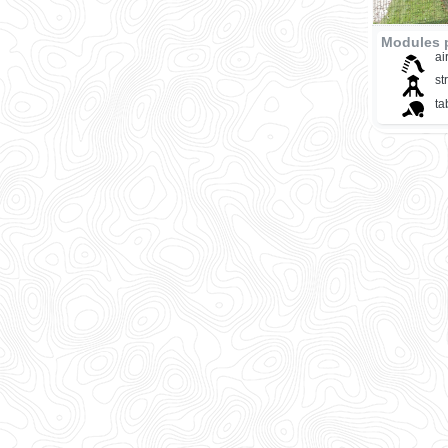
Modules 
ai
st
ta