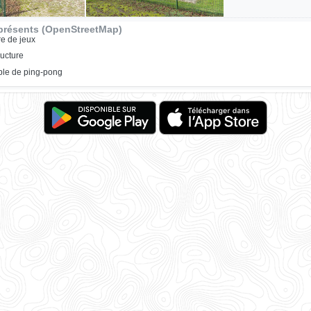
présents (OpenStreetMap)
re de jeux
ructure
ble de ping-pong