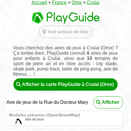
Accueil
>
France
>
Orne
>
Crulai
Voir autour de moi
Vous cherchez des aires de jeux à Crulai (Orne) ?
Ça tombe bien, PlayGuide connaît
4
aires de jeux
pour enfants à Crulai, ainsi que
10
terrains de
sport de plein air et en libre accès : city stade,
skate park, pump track, table de ping-pong, aire de
fitness, ... !
Afficher la carte PlayGuide à Crulai (Orne)
Aire de jeux de la Rue du Docteur Mary
Afficher
Modules présents (OpenStreetMap)
aire de jeux