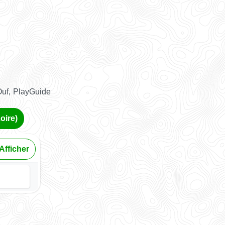
Ouf, PlayGuide
oire)
Afficher