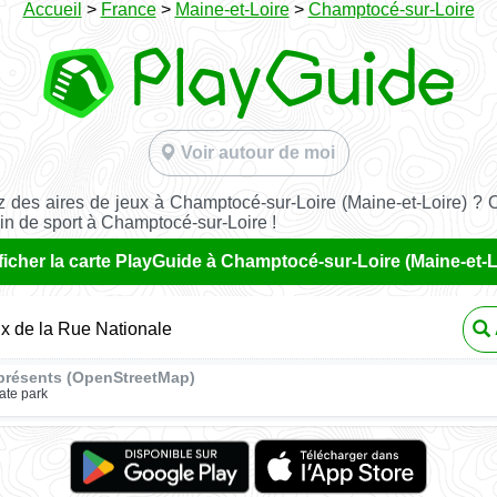
Accueil
>
France
>
Maine-et-Loire
>
Champtocé-sur-Loire
Voir autour de moi
 des aires de jeux à Champtocé-sur-Loire (Maine-et-Loire) ? 
ain de sport à Champtocé-sur-Loire !
ficher la carte PlayGuide à Champtocé-sur-Loire (Maine-et-L
ux de la Rue Nationale
présents (OpenStreetMap)
ate park