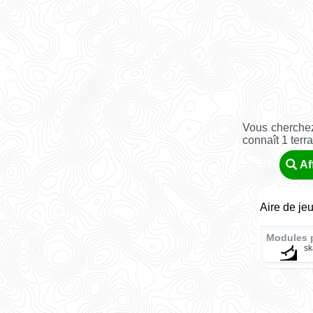
Vous cherchez
connaît 1 terr
Af
Aire de je
Modules 
sk