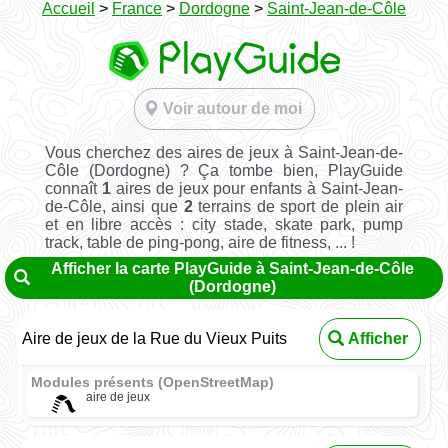
Accueil
>
France
>
Dordogne
>
Saint-Jean-de-Côle
Voir autour de moi
Vous cherchez des aires de jeux à Saint-Jean-de-
Côle (Dordogne) ? Ça tombe bien, PlayGuide
connaît
1
aires de jeux pour enfants à Saint-Jean-
de-Côle, ainsi que
2
terrains de sport de plein air
et en libre accès : city stade, skate park, pump
track, table de ping-pong, aire de fitness, ... !
Afficher la carte PlayGuide à Saint-Jean-de-Côle
(Dordogne)
Aire de jeux de la Rue du Vieux Puits
Afficher
Modules présents (OpenStreetMap)
aire de jeux