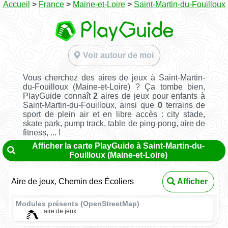
Accueil
>
France
>
Maine-et-Loire
>
Saint-Martin-du-Fouilloux
Voir autour de moi
Vous cherchez des aires de jeux à Saint-Martin-
du-Fouilloux (Maine-et-Loire) ? Ça tombe bien,
PlayGuide connaît
2
aires de jeux pour enfants à
Saint-Martin-du-Fouilloux, ainsi que
0
terrains de
sport de plein air et en libre accès : city stade,
skate park, pump track, table de ping-pong, aire de
fitness, ... !
Afficher la carte PlayGuide à Saint-Martin-du-
Fouilloux (Maine-et-Loire)
Aire de jeux, Chemin des Écoliers
Afficher
Modules présents (OpenStreetMap)
aire de jeux