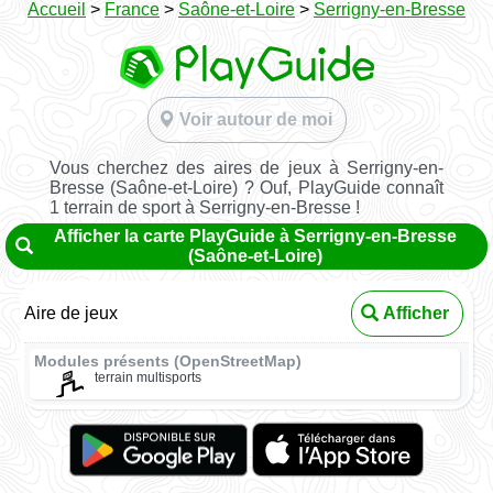
Accueil
>
France
>
Saône-et-Loire
>
Serrigny-en-Bresse
Voir autour de moi
Vous cherchez des aires de jeux à Serrigny-en-
Bresse (Saône-et-Loire) ? Ouf, PlayGuide connaît
1 terrain de sport à Serrigny-en-Bresse !
Afficher la carte PlayGuide à Serrigny-en-Bresse
(Saône-et-Loire)
Aire de jeux
Afficher
Modules présents (OpenStreetMap)
terrain multisports