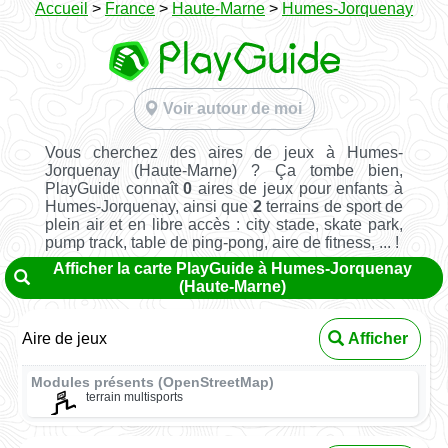
Accueil
>
France
>
Haute-Marne
>
Humes-Jorquenay
Voir autour de moi
Vous cherchez des aires de jeux à Humes-
Jorquenay (Haute-Marne) ? Ça tombe bien,
PlayGuide connaît
0
aires de jeux pour enfants à
Humes-Jorquenay, ainsi que
2
terrains de sport de
plein air et en libre accès : city stade, skate park,
pump track, table de ping-pong, aire de fitness, ... !
Afficher la carte PlayGuide à Humes-Jorquenay
(Haute-Marne)
Aire de jeux
Afficher
Modules présents (OpenStreetMap)
terrain multisports