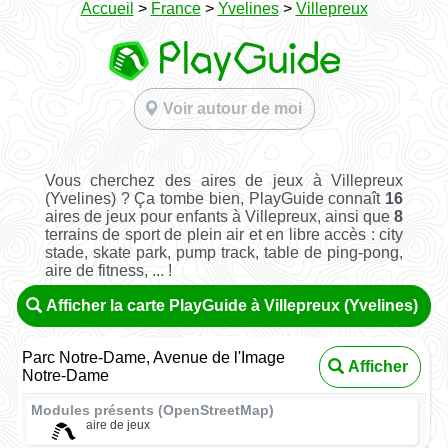
Accueil
>
France
>
Yvelines
>
Villepreux
Voir autour de moi
Vous cherchez des aires de jeux à Villepreux
(Yvelines) ? Ça tombe bien, PlayGuide connaît
16
aires de jeux pour enfants à Villepreux, ainsi que
8
terrains de sport de plein air et en libre accès : city
stade, skate park, pump track, table de ping-pong,
aire de fitness, ... !
Afficher la carte PlayGuide à Villepreux (Yvelines)
Parc Notre-Dame, Avenue de l'Image
Afficher
Notre-Dame
Modules présents (OpenStreetMap)
aire de jeux