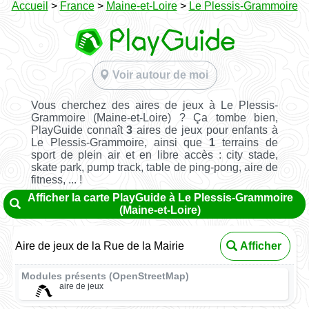
Accueil
>
France
>
Maine-et-Loire
>
Le Plessis-Grammoire
Voir autour de moi
Vous cherchez des aires de jeux à Le Plessis-
Grammoire (Maine-et-Loire) ? Ça tombe bien,
PlayGuide connaît
3
aires de jeux pour enfants à
Le Plessis-Grammoire, ainsi que
1
terrains de
sport de plein air et en libre accès : city stade,
skate park, pump track, table de ping-pong, aire de
fitness, ... !
Afficher la carte PlayGuide à Le Plessis-Grammoire
(Maine-et-Loire)
Aire de jeux de la Rue de la Mairie
Afficher
Modules présents (OpenStreetMap)
aire de jeux