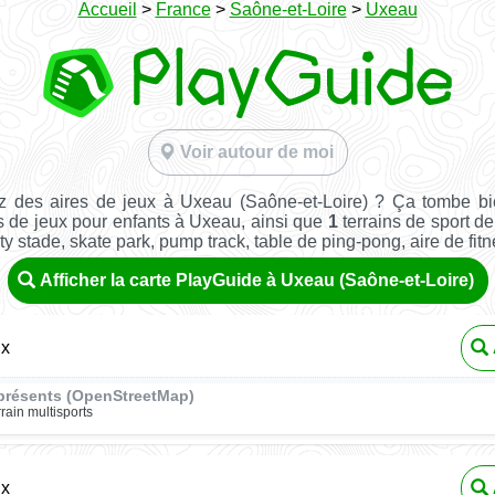
Accueil
>
France
>
Saône-et-Loire
>
Uxeau
Voir autour de moi
z des aires de jeux à Uxeau (Saône-et-Loire) ? Ça tombe bi
s de jeux pour enfants à Uxeau, ainsi que
1
terrains de sport de 
ity stade, skate park, pump track, table de ping-pong, aire de fitnes
Afficher la carte PlayGuide à Uxeau (Saône-et-Loire)
ux
présents (OpenStreetMap)
rrain multisports
ux