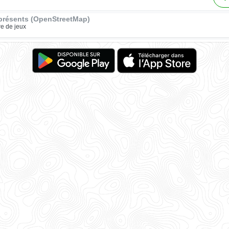
présents (OpenStreetMap)
re de jeux