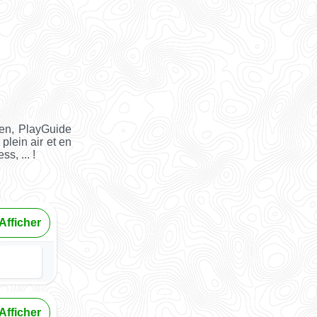
en, PlayGuide
plein air et en
s, ... !
Afficher
Afficher