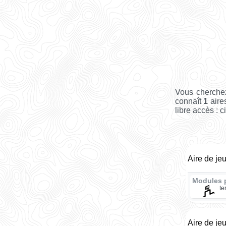
Vous cherche
connaît
1
aire
libre accès : c
Aire de je
Modules 
te
Aire de je