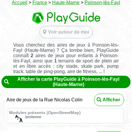
Accueil
>
France
>
Haute-Marne
>
Poinson-lès-Fayl
Voir autour de moi
Vous cherchez des aires de jeux à Poinson-lès-
Fayl (Haute-Marne) ? Ça tombe bien, PlayGuide
connaît
2
aires de jeux pour enfants à Poinson-
lès-Fayl, ainsi que
1
terrains de sport de plein air
et en libre accès : city stade, skate park, pump
track, table de ping-pong, aire de fitness, ... !
Afficher la carte PlayGuide à Poinson-lès-Fayl
(Haute-Marne)
Aire de jeux de la Rue Nicolas Colin
Afficher
Modules présents (OpenStreetMap)
tyrolienne