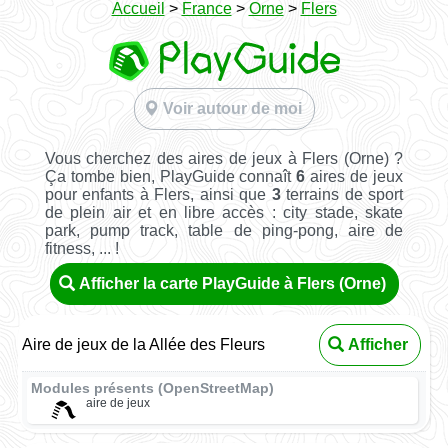
Accueil
>
France
>
Orne
>
Flers
Voir autour de moi
Vous cherchez des aires de jeux à Flers (Orne) ?
Ça tombe bien, PlayGuide connaît
6
aires de jeux
pour enfants à Flers, ainsi que
3
terrains de sport
de plein air et en libre accès : city stade, skate
park, pump track, table de ping-pong, aire de
fitness, ... !
Afficher la carte PlayGuide à Flers (Orne)
Aire de jeux de la Allée des Fleurs
Afficher
Modules présents (OpenStreetMap)
aire de jeux