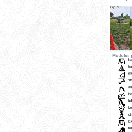
Modules p
ba
to
mu
st
ai
ba
t
fa
st
ba
ta