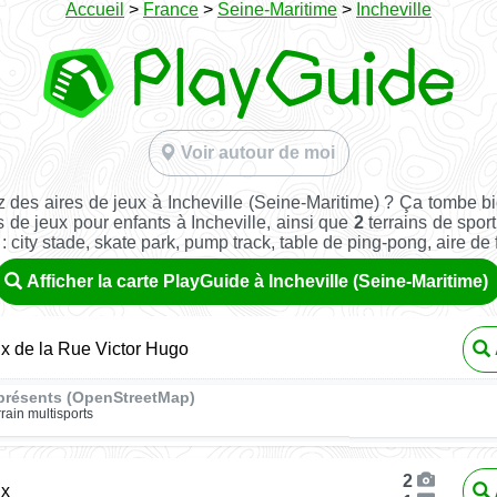
Accueil
>
France
>
Seine-Maritime
>
Incheville
Voir autour de moi
 des aires de jeux à Incheville (Seine-Maritime) ? Ça tombe b
 de jeux pour enfants à Incheville, ainsi que
2
terrains de sport
: city stade, skate park, pump track, table de ping-pong, aire de fi
Afficher la carte PlayGuide à Incheville (Seine-Maritime)
ux de la Rue Victor Hugo
présents (OpenStreetMap)
rrain multisports
2
ux