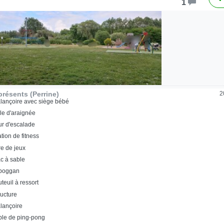
1
résents (Perrine)
2
lançoire avec siège bébé
ile d'araignée
r d'escalade
ation de fitness
re de jeux
c à sable
oboggan
uteuil à ressort
ructure
lançoire
ble de ping-pong