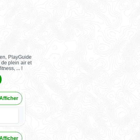
ien, PlayGuide
 de plein air et
tness, ... !
Afficher
Afficher