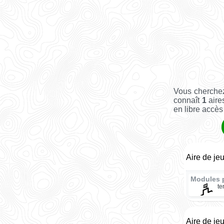
Vous cherchez
connaît
1
aires
en libre accès 
Aire de je
Modules 
te
Aire de je