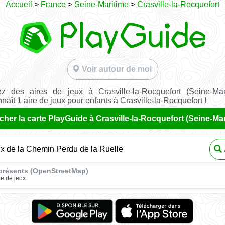
Accueil
>
France
>
Seine-Maritime
>
Crasville-la-Rocquefort
Voir autour de moi
z des aires de jeux à Crasville-la-Rocquefort (Seine-Mar
aît 1 aire de jeux pour enfants à Crasville-la-Rocquefort !
icher la carte PlayGuide à Crasville-la-Rocquefort (Seine-Mar
ux de la Chemin Perdu de la Ruelle
présents (OpenStreetMap)
re de jeux