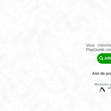
Vous cherche
PlayGuide conn
Aff
Aire de je
Modules 
ai