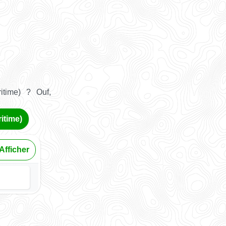
itime) ? Ouf,
itime)
Afficher