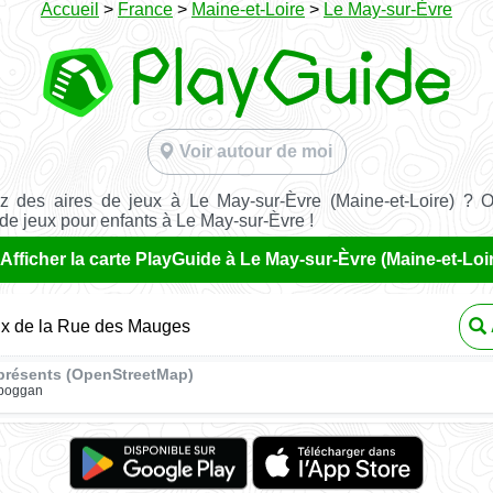
Accueil
>
France
>
Maine-et-Loire
>
Le May-sur-Èvre
Voir autour de moi
z des aires de jeux à Le May-sur-Èvre (Maine-et-Loire) ? O
 de jeux pour enfants à Le May-sur-Èvre !
Afficher la carte PlayGuide à Le May-sur-Èvre (Maine-et-Loi
ux de la Rue des Mauges
présents (OpenStreetMap)
oboggan