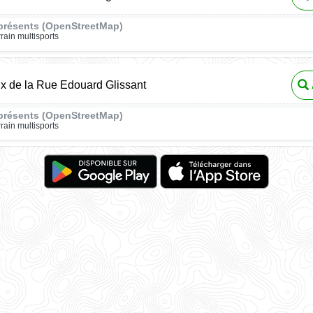
présents (OpenStreetMap)
rrain multisports
ux de la Rue Edouard Glissant
présents (OpenStreetMap)
rrain multisports