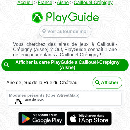
Accueil
>
France
>
Aisne
>
Caillouël-Crépigny
Voir autour de moi
Vous cherchez des aires de jeux à Caillouël-
Crépigny (Aisne) ? Ouf, PlayGuide connaît 1 aire
de jeux pour enfants à Caillouël-Crépigny !
Afficher la carte PlayGuide à Caillouël-Crépigny
(Aisne)
Aire de jeux de la Rue du Château
Afficher
Modules présents (OpenStreetMap)
aire de jeux