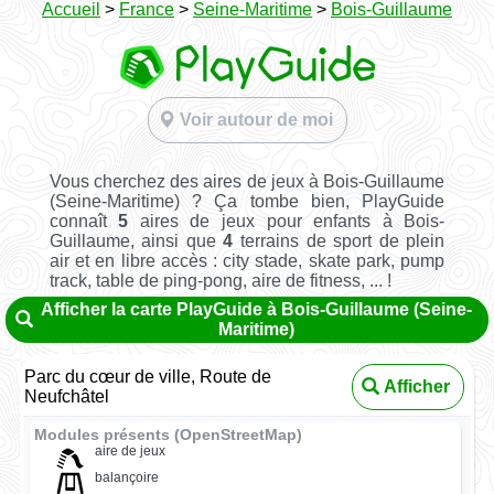
Accueil
>
France
>
Seine-Maritime
>
Bois-Guillaume
Voir autour de moi
Vous cherchez des aires de jeux à Bois-Guillaume
(Seine-Maritime) ? Ça tombe bien, PlayGuide
connaît
5
aires de jeux pour enfants à Bois-
Guillaume, ainsi que
4
terrains de sport de plein
air et en libre accès : city stade, skate park, pump
track, table de ping-pong, aire de fitness, ... !
Afficher la carte PlayGuide à Bois-Guillaume (Seine-
Maritime)
Parc du cœur de ville, Route de
Afficher
Neufchâtel
Modules présents (OpenStreetMap)
aire de jeux
balançoire