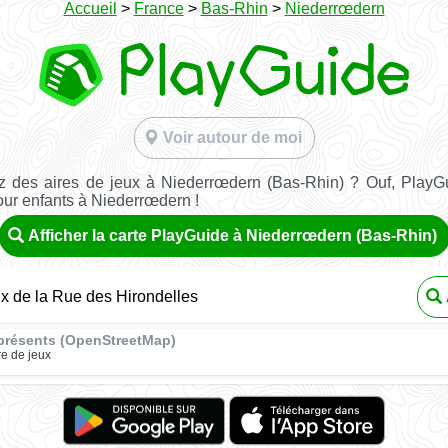
Accueil
>
France
>
Bas-Rhin
>
Niederrœdern
Voir autour de moi
 des aires de jeux à Niederrœdern (Bas-Rhin) ? Ouf, PlayG
our enfants à Niederrœdern !
Afficher la carte PlayGuide à Niederrœdern (Bas-Rhin)
ux de la Rue des Hirondelles
présents (OpenStreetMap)
re de jeux