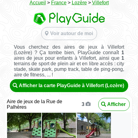
Accueil
>
France
>
Lozère
>
Villefort
Voir autour de moi
Vous cherchez des aires de jeux à Villefort
(Lozère) ? Ça tombe bien, PlayGuide connaît
1
aires de jeux pour enfants à Villefort, ainsi que
1
terrains de sport de plein air et en libre accès : city
stade, skate park, pump track, table de ping-pong,
aire de fitness, ... !
Afficher la carte PlayGuide à Villefort (Lozère)
Aire de jeux de la Rue de
Afficher
3
Palhères