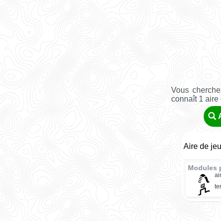
Vous cherchez
connaît 1 aire
Aire de je
Modules 
ai
te