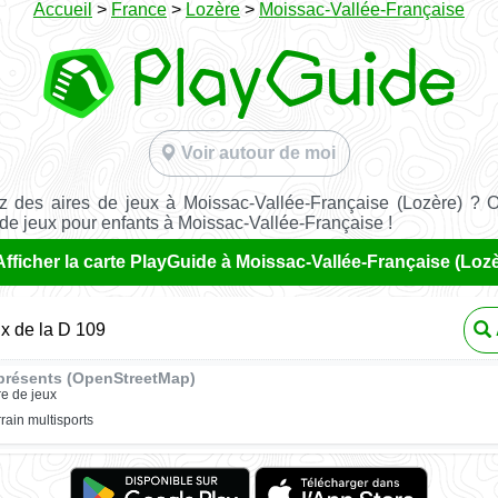
Accueil
>
France
>
Lozère
>
Moissac-Vallée-Française
Voir autour de moi
 des aires de jeux à Moissac-Vallée-Française (Lozère) ? 
 de jeux pour enfants à Moissac-Vallée-Française !
Afficher la carte PlayGuide à Moissac-Vallée-Française (Lozè
ux de la D 109
présents (OpenStreetMap)
re de jeux
rrain multisports