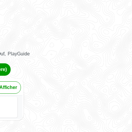
Ouf, PlayGuide
re)
Afficher