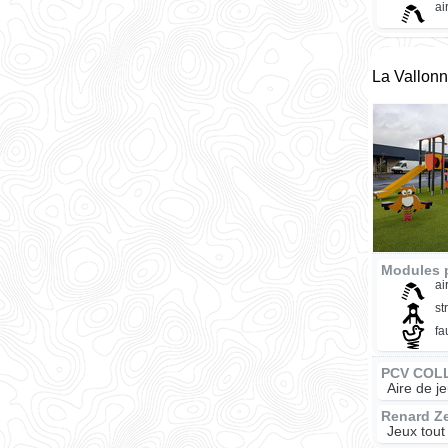
ai
La Vallonn
Modules 
ai
st
fa
PCV COL
Aire de j
Renard Z
Jeux tout