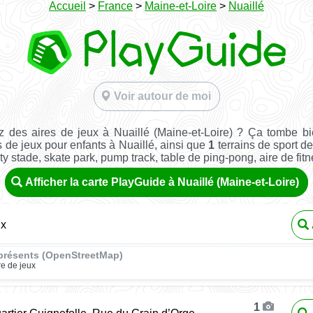
Accueil
>
France
>
Maine-et-Loire
>
Nuaillé
Voir autour de moi
 des aires de jeux à Nuaillé (Maine-et-Loire) ? Ça tombe b
 de jeux pour enfants à Nuaillé, ainsi que
1
terrains de sport de
ity stade, skate park, pump track, table de ping-pong, aire de fitnes
Afficher la carte PlayGuide à Nuaillé (Maine-et-Loire)
ux
présents (OpenStreetMap)
re de jeux
1