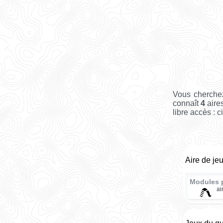
Vous cherchez
connaît
4
aires
libre accès : c
Aire de je
Modules 
ai