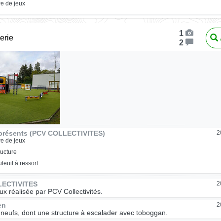
re de jeux
1
erie
2
présents (PCV COLLECTIVITES)
2
re de jeux
ructure
uteuil à ressort
LECTIVITES
2
eux réalisée par PCV Collectivités.
en
2
 neufs, dont une structure à escalader avec toboggan.