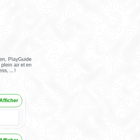
ien, PlayGuide
 plein air et en
s, ... !
Afficher