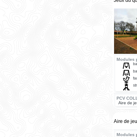
Jeux du qu
Modules 
ba
ba
fa
st
PCV COL
Aire de j
Aire de je
Modules 