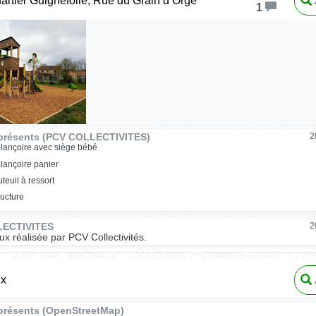
artier Guignefolle, Rue du Grain d’Orge
1
présents (PCV COLLECTIVITES)
2
lançoire avec siège bébé
lançoire panier
uteuil à ressort
ructure
LECTIVITES
2
eux réalisée par PCV Collectivités.
ux
présents (OpenStreetMap)