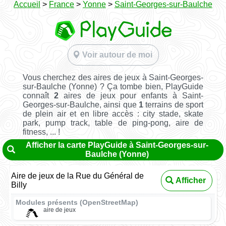
Accueil
>
France
>
Yonne
>
Saint-Georges-sur-Baulche
Voir autour de moi
Vous cherchez des aires de jeux à Saint-Georges-
sur-Baulche (Yonne) ? Ça tombe bien, PlayGuide
connaît
2
aires de jeux pour enfants à Saint-
Georges-sur-Baulche, ainsi que
1
terrains de sport
de plein air et en libre accès : city stade, skate
park, pump track, table de ping-pong, aire de
fitness, ... !
Afficher la carte PlayGuide à Saint-Georges-sur-
Baulche (Yonne)
Aire de jeux de la Rue du Général de
Afficher
Billy
Modules présents (OpenStreetMap)
aire de jeux