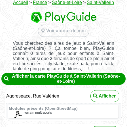
Accueil
>
France
>
Saône-et-Loire
>
Saint-Vallerin
Voir autour de moi
Vous cherchez des aires de jeux à Saint-Vallerin
(Saône-et-Loire) ? Ça tombe bien, PlayGuide
connaît
0
aires de jeux pour enfants à Saint-
Vallerin, ainsi que
2
terrains de sport de plein air et
en libre accès : city stade, skate park, pump track,
table de ping-pong, aire de fitness, ... !
Afficher la carte PlayGuide à Saint-Vallerin (Saône-
et-Loire)
Agorespace, Rue Valérien
Afficher
Modules présents (OpenStreetMap)
terrain multisports