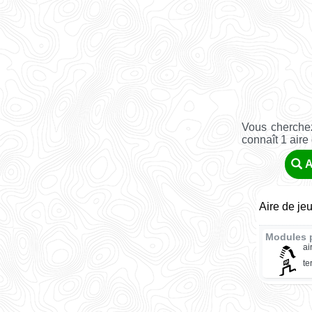
Vous cherchez
connaît 1 aire
A
Aire de je
Modules 
ai
te