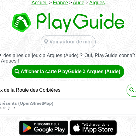
Accueil
>
France
>
Aude
>
Arques
Voir autour de moi
 des aires de jeux à Arques (Aude) ? Ouf, PlayGuide connaît 
 Arques !
Afficher la carte PlayGuide à Arques (Aude)
ux de la Route des Corbières
présents (OpenStreetMap)
re de jeux