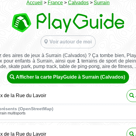
Accueil
>
France
>
Calvados
>
Surrain
Voir autour de moi
 des aires de jeux à Surrain (Calvados) ? Ça tombe bien, Pla
x pour enfants à Surrain, ainsi que
1
terrains de sport de plein 
ade, skate park, pump track, table de ping-pong, aire de fitness, ..
Afficher la carte PlayGuide à Surrain (Calvados)
ux de la Rue du Lavoir
présents (OpenStreetMap)
rrain multisports
ux de la Rue du Lavoir