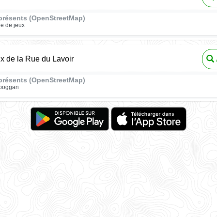
présents (OpenStreetMap)
re de jeux
ux de la Rue du Lavoir
présents (OpenStreetMap)
oboggan