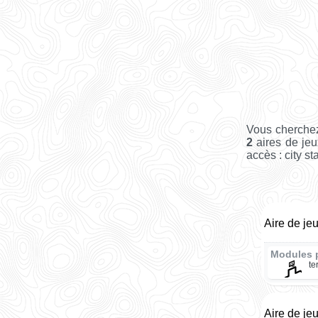
Vous cherchez
2
aires de jeu
accès : city st
Aire de je
Modules 
te
Aire de je