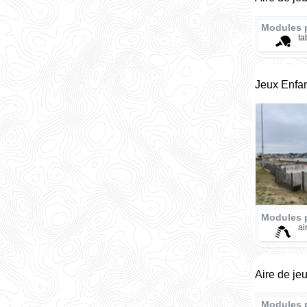
Modules 
ta
Jeux Enfan
Modules 
ai
Aire de je
Modules 