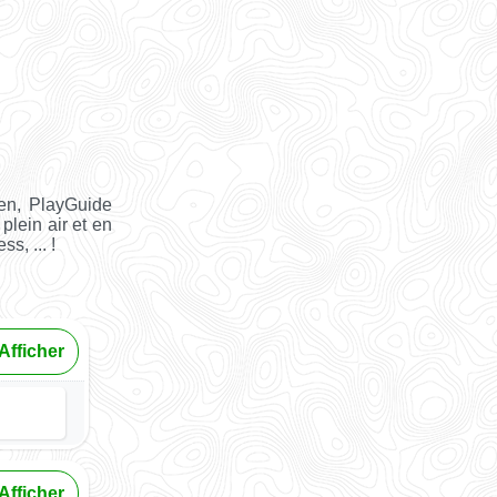
en, PlayGuide
plein air et en
s, ... !
Afficher
Afficher