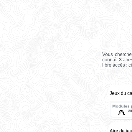
Vous cherche
connaît
3
aire
libre accès : c
Jeux du c
Modules 
ai
Aire de je