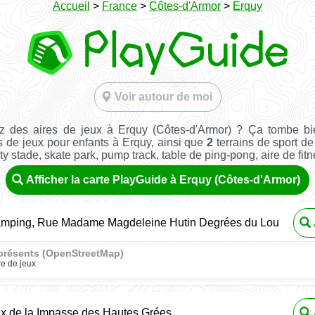
Accueil
>
France
>
Côtes-d'Armor
>
Erquy
Voir autour de moi
z des aires de jeux à Erquy (Côtes-d'Armor) ? Ça tombe bi
s de jeux pour enfants à Erquy, ainsi que
2
terrains de sport de 
ity stade, skate park, pump track, table de ping-pong, aire de fitnes
Afficher la carte PlayGuide à Erquy (Côtes-d'Armor)
amping, Rue Madame Magdeleine Hutin Degrées du Lou
présents (OpenStreetMap)
re de jeux
ux de la Impasse des Hautes Grées