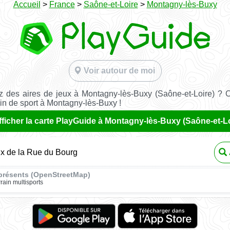
Accueil
>
France
>
Saône-et-Loire
>
Montagny-lès-Buxy
Voir autour de moi
 des aires de jeux à Montagny-lès-Buxy (Saône-et-Loire) ? 
ain de sport à Montagny-lès-Buxy !
fficher la carte PlayGuide à Montagny-lès-Buxy (Saône-et-Lo
ux de la Rue du Bourg
présents (OpenStreetMap)
rrain multisports