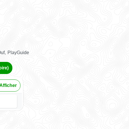
Ouf, PlayGuide
ire)
Afficher