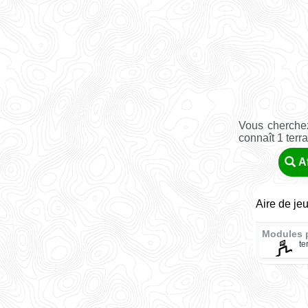
Vous cherchez
connaît 1 terr
A
Aire de je
Modules 
te