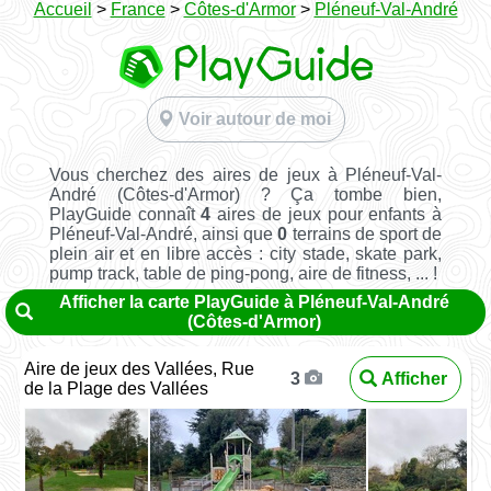
Accueil
>
France
>
Côtes-d'Armor
>
Pléneuf-Val-André
Voir autour de moi
Vous cherchez des aires de jeux à Pléneuf-Val-
André (Côtes-d'Armor) ? Ça tombe bien,
PlayGuide connaît
4
aires de jeux pour enfants à
Pléneuf-Val-André, ainsi que
0
terrains de sport de
plein air et en libre accès : city stade, skate park,
pump track, table de ping-pong, aire de fitness, ... !
Afficher la carte PlayGuide à Pléneuf-Val-André
(Côtes-d'Armor)
Aire de jeux des Vallées, Rue
Afficher
3
de la Plage des Vallées