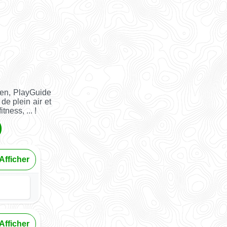
ien, PlayGuide
de plein air et
tness, ... !
Afficher
Afficher