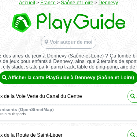
Accueil
>
France
>
Saône-et-Loire
>
Dennevy
Voir autour de moi
 des aires de jeux à Dennevy (Saône-et-Loire) ? Ça tombe b
s de jeux pour enfants à Dennevy, ainsi que
2
terrains de sport 
: city stade, skate park, pump track, table de ping-pong, aire de fi
Afficher la carte PlayGuide à Dennevy (Saône-et-Loire)
ux de la Voie Verte du Canal du Centre
présents (OpenStreetMap)
rrain multisports
ux de la Route de Saint-Léger