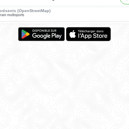
présents (OpenStreetMap)
rrain multisports