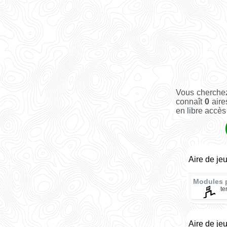
Vous cherchez
connaît
0
aire
en libre accès 
Aire de je
Modules 
te
Aire de je