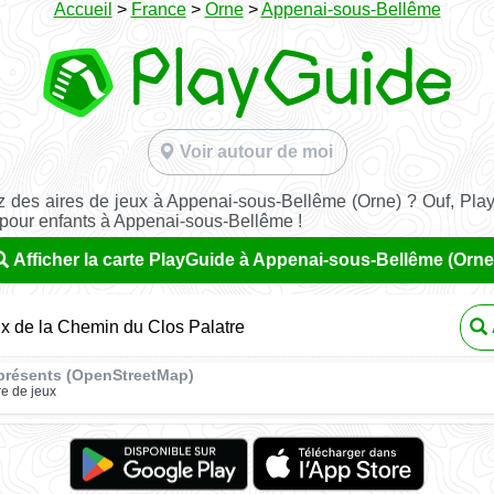
Accueil
>
France
>
Orne
>
Appenai-sous-Bellême
Voir autour de moi
 des aires de jeux à Appenai-sous-Bellême (Orne) ? Ouf, Pla
 pour enfants à Appenai-sous-Bellême !
Afficher la carte PlayGuide à Appenai-sous-Bellême (Orne
ux de la Chemin du Clos Palatre
présents (OpenStreetMap)
re de jeux