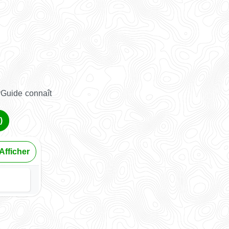
yGuide connaît
)
Afficher