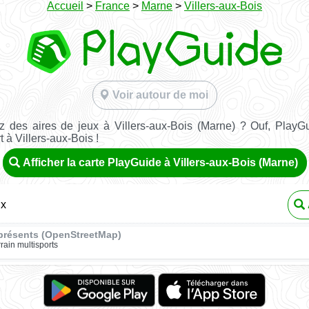
Accueil
>
France
>
Marne
>
Villers-aux-Bois
Voir autour de moi
 des aires de jeux à Villers-aux-Bois (Marne) ? Ouf, PlayG
t à Villers-aux-Bois !
Afficher la carte PlayGuide à Villers-aux-Bois (Marne)
ux
présents (OpenStreetMap)
rrain multisports