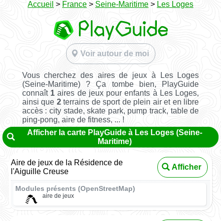
Accueil
>
France
>
Seine-Maritime
>
Les Loges
Voir autour de moi
Vous cherchez des aires de jeux à Les Loges
(Seine-Maritime) ? Ça tombe bien, PlayGuide
connaît
1
aires de jeux pour enfants à Les Loges,
ainsi que
2
terrains de sport de plein air et en libre
accès : city stade, skate park, pump track, table de
ping-pong, aire de fitness, ... !
Afficher la carte PlayGuide à Les Loges (Seine-
Maritime)
Aire de jeux de la Résidence de
Afficher
l'Aiguille Creuse
Modules présents (OpenStreetMap)
aire de jeux