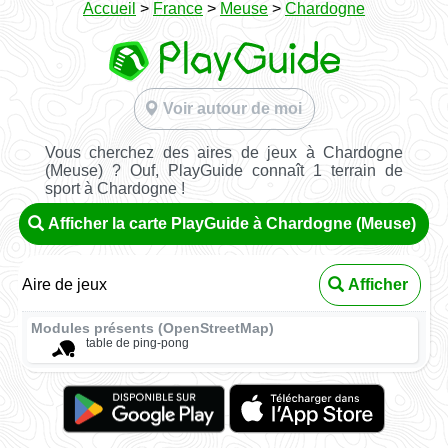
Accueil
>
France
>
Meuse
>
Chardogne
Voir autour de moi
Vous cherchez des aires de jeux à Chardogne
(Meuse) ? Ouf, PlayGuide connaît 1 terrain de
sport à Chardogne !
Afficher la carte PlayGuide à Chardogne (Meuse)
Aire de jeux
Afficher
Modules présents (OpenStreetMap)
table de ping-pong