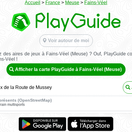
Accueil
>
France
>
Meuse
>
Fains-Véel
Voir autour de moi
 des aires de jeux à Fains-Véel (Meuse) ? Ouf, PlayGuide con
ns-Véel !
Afficher la carte PlayGuide à Fains-Véel (Meuse)
ux de la Route de Mussey
présents (OpenStreetMap)
rrain multisports