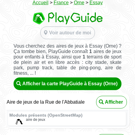
Accueil
>
France
>
Orne
>
Essay
Voir autour de moi
Vous cherchez des aires de jeux à Essay (Orne) ?
Ça tombe bien, PlayGuide connaît
1
aires de jeux
pour enfants à Essay, ainsi que
1
terrains de sport
de plein air et en libre accès : city stade, skate
park, pump track, table de ping-pong, aire de
fitness, ... !
Afficher la carte PlayGuide à Essay (Orne)
Aire de jeux de la Rue de l'Abbatiale
Afficher
Modules présents (OpenStreetMap)
aire de jeux