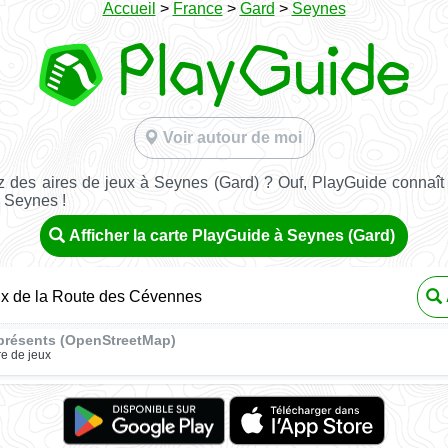
Accueil
>
France
>
Gard
>
Seynes
Voir autour de moi
 des aires de jeux à Seynes (Gard) ? Ouf, PlayGuide connaît 
à Seynes !
Afficher la carte PlayGuide à Seynes (Gard)
ux de la Route des Cévennes
présents (OpenStreetMap)
re de jeux