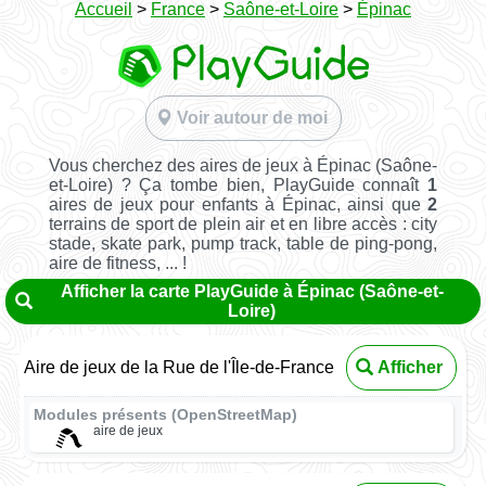
Accueil
>
France
>
Saône-et-Loire
>
Épinac
Voir autour de moi
Vous cherchez des aires de jeux à Épinac (Saône-
et-Loire) ? Ça tombe bien, PlayGuide connaît
1
aires de jeux pour enfants à Épinac, ainsi que
2
terrains de sport de plein air et en libre accès : city
stade, skate park, pump track, table de ping-pong,
aire de fitness, ... !
Afficher la carte PlayGuide à Épinac (Saône-et-
Loire)
Aire de jeux de la Rue de l'Île-de-France
Afficher
Modules présents (OpenStreetMap)
aire de jeux